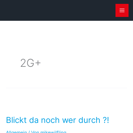
Zum
Inhalt
springen
2G+
Blickt
da
Blickt da noch wer durch ?!
noch
wer
Allgemein
/ Von
mikewilfling